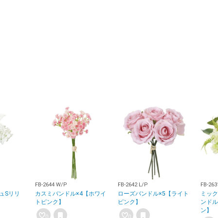
FB-2644 W/P
FB-2642 L/P
FB-263
ュSリリ
カスミバンドル×4【ホワイ
ローズバンドル×5【ライト
ミック
トピンク】
ピンク】
ンドル
ン】
0
0