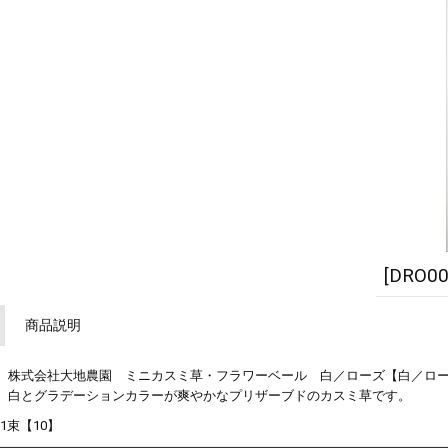
[DRO
商品説明
株式会社大地農園 ミニカスミ草・フラワーベール 白／ローズ【白／ロ
白とグラデーションカラーが爽やかなプリザーブドのカスミ草です。
1束【10】