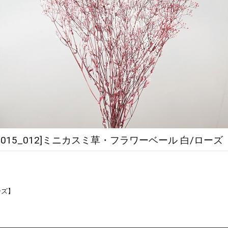
00015_012]ミニカスミ草・フラワーベール 白/ロー
ーズ】